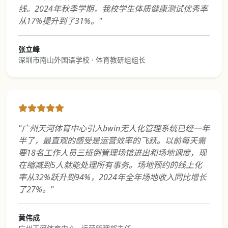
线。2024年秋季学期，我校学生体质健康测试优秀率
从17%提升到了31%。"
张立峰
深圳市南山外国语学校 · 体育教研组组长
"广州天河体育中心引入bwin无人化管理系统已经一年
半了，最直观的感受是运营效率的飞跃。以前每天需
要18名工作人员三班倒管理场馆进出和场地调度，现
在缩减到5人就能处理所有事务。场地预约的线上化
率从32%跃升到94%，2024年全年场地收入同比增长
了27%。"
黄伟成