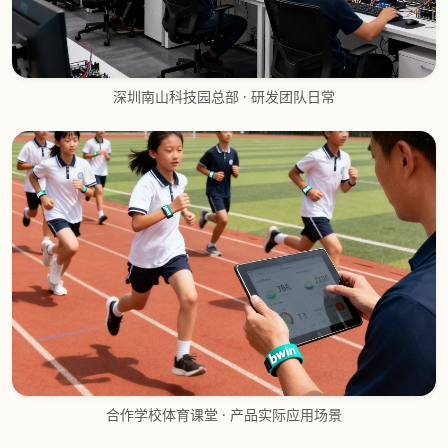
深圳南山科技园总部 · 研发团队日常
合作学校体育课堂 · 产品实际应用场景