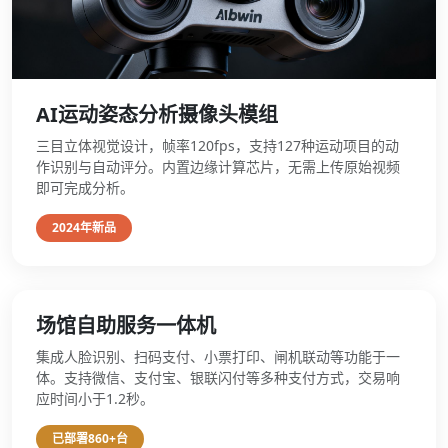
AI运动姿态分析摄像头模组
三目立体视觉设计，帧率120fps，支持127种运动项目的动
作识别与自动评分。内置边缘计算芯片，无需上传原始视频
即可完成分析。
2024年新品
场馆自助服务一体机
集成人脸识别、扫码支付、小票打印、闸机联动等功能于一
体。支持微信、支付宝、银联闪付等多种支付方式，交易响
应时间小于1.2秒。
已部署860+台