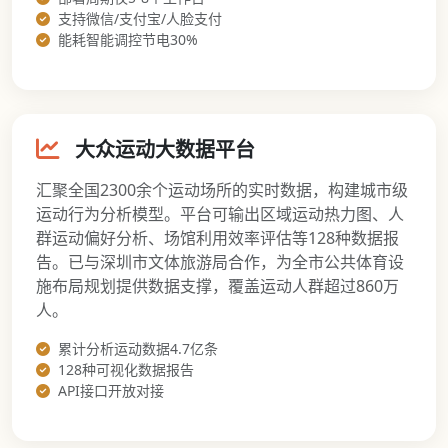
支持微信/支付宝/人脸支付
能耗智能调控节电30%
大众运动大数据平台
汇聚全国2300余个运动场所的实时数据，构建城市级
运动行为分析模型。平台可输出区域运动热力图、人
群运动偏好分析、场馆利用效率评估等128种数据报
告。已与深圳市文体旅游局合作，为全市公共体育设
施布局规划提供数据支撑，覆盖运动人群超过860万
人。
累计分析运动数据4.7亿条
128种可视化数据报告
API接口开放对接