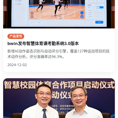
产品发布
bwin发布智慧体育课考勤系统3.0版本
新增AI动作姿态识别与自动评分引擎，覆盖127种运动项目的技
术动作分析，评分准确率达96.3%。
2024-12-02