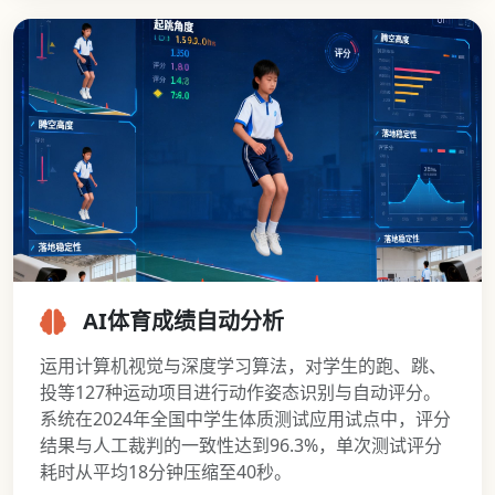
AI体育成绩自动分析
运用计算机视觉与深度学习算法，对学生的跑、跳、
投等127种运动项目进行动作姿态识别与自动评分。
系统在2024年全国中学生体质测试应用试点中，评分
结果与人工裁判的一致性达到96.3%，单次测试评分
耗时从平均18分钟压缩至40秒。