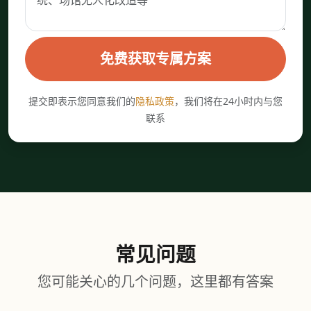
免费获取专属方案
提交即表示您同意我们的
隐私政策
，我们将在24小时内与您
联系
常见问题
您可能关心的几个问题，这里都有答案