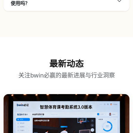
使用吗？
最新动态
关注bwin必赢的最新进展与行业洞察