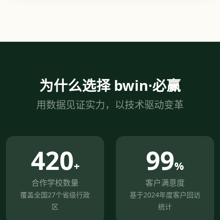
为什么选择 bwin·必赢
用数据见证实力，以技术驱动变革
420
99
+
%
合作学校数量
客户满意度
覆盖全国27个省级行政
基于2024年度客户回访
区
统计