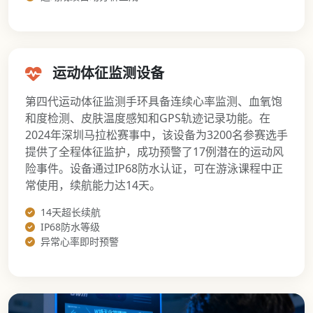
运动体征监测设备
第四代运动体征监测手环具备连续心率监测、血氧饱
和度检测、皮肤温度感知和GPS轨迹记录功能。在
2024年深圳马拉松赛事中，该设备为3200名参赛选手
提供了全程体征监护，成功预警了17例潜在的运动风
险事件。设备通过IP68防水认证，可在游泳课程中正
常使用，续航能力达14天。
14天超长续航
IP68防水等级
异常心率即时预警