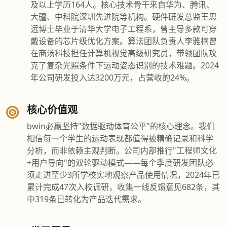
及以上学历164人。核心技术骨干来自华为、腾讯、
大疆、中科院深圳先进院等机构。硬件研发总监王思
远博士毕业于清华大学电子工程系，曾主导多款可穿
戴设备的芯片级优化方案。算法团队负责人李雅楠曾
在商汤科技担任计算机视觉高级研究员，带领团队攻
克了复杂光照条件下运动姿态识别的技术难题。2024
年公司研发投入达3200万元，占营收的24%。
核心价值观
bwin必赢坚持"数据驱动体育公平"的核心理念。我们
相信每一个学生的运动表现都值得被精确记录和科学
分析，而非依赖主观判断。公司内部推行"工程师文化
+用户导向"的双轮驱动模式——每个季度研发团队必
须走进至少3所学校实地观察产品使用情况，2024年已
累计完成47次入校调研，收集一线反馈意见682条，其
中319条已转化为产品迭代需求。