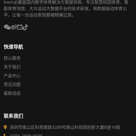
bwin必赢是国内数字体育解决方案提供商，专注智慧校园体育、智
能体育场馆、大众运动大数据平台的技术研发。用数据驱动体育公
平，让每一份运动表现都被精确记录。
快速导航
核心服务
关于我们
产品中心
常见问题
最新动态
联系我们
深圳市南山区科苑南路3288号南山科技园创新大厦B座16层
0755-2688-9936